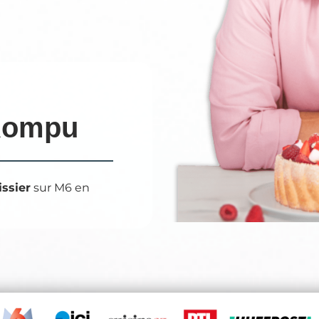
Rompu
issier
sur M6 en