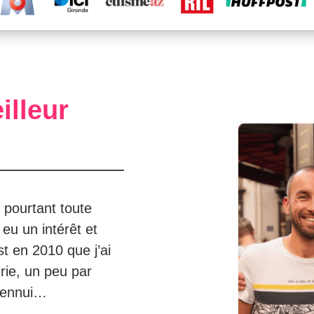
illeur
 pourtant toute
eu un intérêt et
t en 2010 que j’ai
erie, un peu par
r ennui…