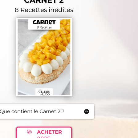
CARNET 2
8 Recettes inédites
Que contient le Carnet 2 ?
Tarte Framboise Coco
Tartelettes Choco Framboise
ACHETER
Charlotte aux Fraises