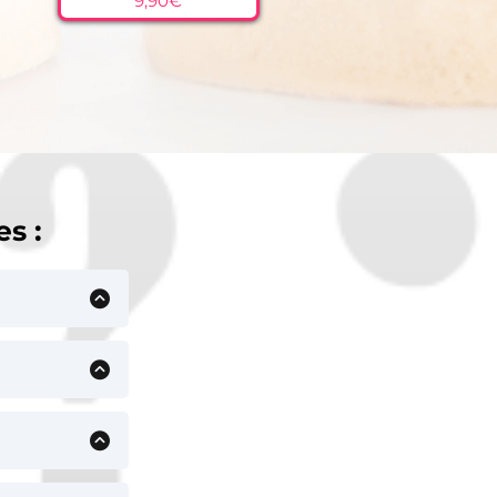
9,90€
Tartelettes Figues Pistache
Éclairs Pistache Orange
Dacquoise Mangue
Tartelettes Abricot
Pavlova Agrumes
es :
rger. Il
un lien de
son