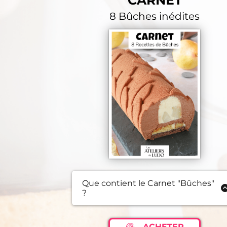
CARNET
8 Bûches inédites
Que contient le Carnet "Bûches"
?
Bûche Framboise Yuzu
Bûche Roulée Forêt Noire
ACHETER