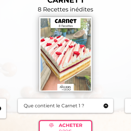
CARNET 1
8 Recettes inédites
Que contient le Carnet 1 ?
Brioche Perdue Poire Caramel
Tarte Myrtilles
ACHETER
Gâteau Basque Cerise Noire