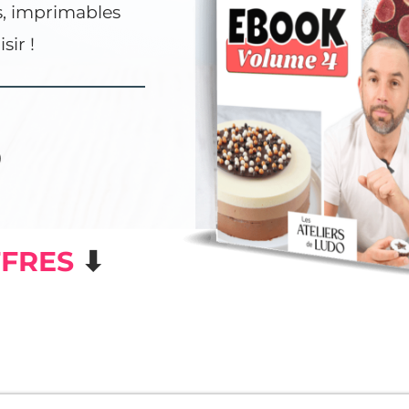
s, imprimables
sir !
)
FRES
⬇︎