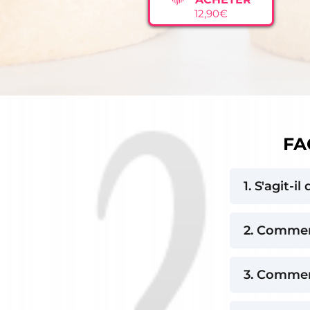
Bûche Mangue
12,90€
Bûche Choco Noisette
Bûche Poire Caramel
Bûche Poire Chocolat
Bûche Sakura
Bûche Yuzu Noisette
FAQ
1. S'agit-il
Non, il s
2. Commen
est toute
Après val
3. Comment
téléchar
Il suffit