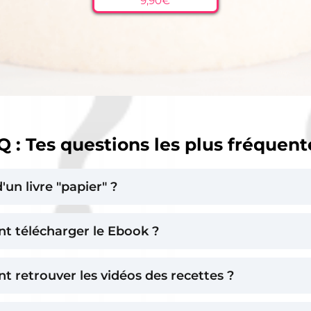
9,90€
Tartelettes Mirabelles Citron
Vert
Entremets Vanille Framboise
Tarte Citron Fraise Basilic
Entremets Figue Verveine
Tarte Pêche Rose Cumin
 : Tes questions les plus fréquent
 d'un livre "papier" ?
'agit d'un livre numérique (ebook) au format PDF à télécha
t télécharger le Ebook ?
fois possible de l'imprimer chez soi.
idation du paiement, tu vas recevoir un mail contenant 
 retrouver les vidéos des recettes ?
gement du Ebook.
 de scanner le QR Code figurant sur chaque recette avec 