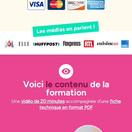
Voici
le contenu
de la
formation
Une
vidéo de 20 minutes
accompagnée d'une
fiche
technique en format PDF