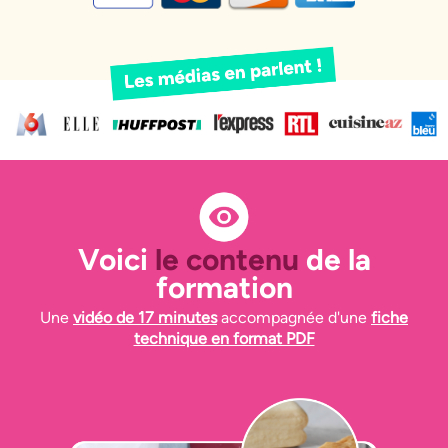
Voici
le contenu
de la
formation
Une
vidéo de 17 minutes
accompagnée d'une
fiche
technique en format PDF