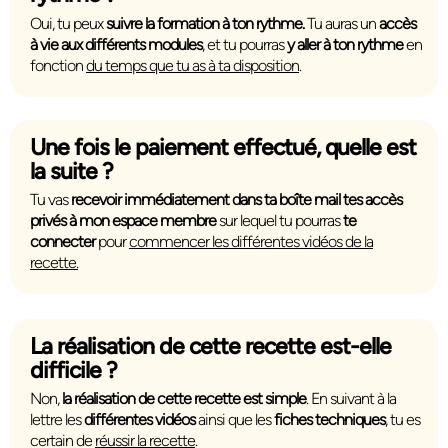
Oui, tu peux
suivre la formation à ton rythme.
Tu auras un
accès
à vie aux différents modules
, et tu pourras
y aller à ton rythme
en
fonction
du temps que tu as à ta disposition
.
Une fois le paiement effectué, quelle est
la suite ?
Tu vas
recevoir immédiatement dans ta boîte mail tes accès
privés à mon espace membre
sur lequel tu pourras
te
connecter
pour
commencer les différentes vidéos de la
recette.
La réalisation de cette recette est-elle
difficile ?
Non,
la réalisation de cette recette est simple
. En suivant à la
lettre les
différentes vidéos
ainsi que les
fiches techniques
, tu es
certain de
réussir la recette
.