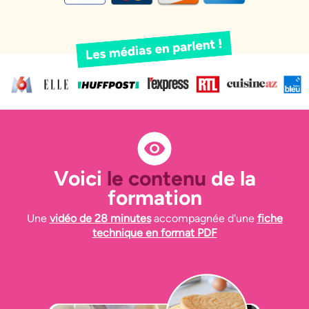
Voici
le contenu
de la
formation
Une
vidéo de 28 minutes
accompagnée d'une
fiche
technique en format PDF