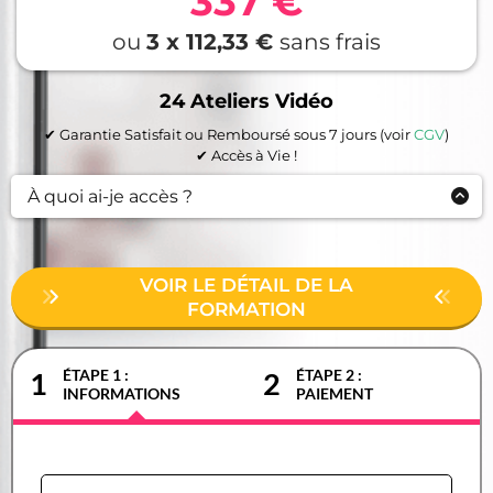
337 €
ou
3 x 112,33 €
sans frais
24 Ateliers Vidéo
✔︎ Garantie Satisfait ou Remboursé sous 7 jours (voir
CGV
)
✔︎ Accès à Vie !
À quoi ai-je accès ?
24 Ateliers Vidéo
guidés pas à pas pour apprendre à
maîtriser les Glaçages
1 Ebook
complet au format PDF
VOIR LE DÉTAIL DE LA
Tous les Secrets de Chefs
pour réussir
FORMATION
8 Questions résolues
pour corriger ses erreurs
Accès à vie !
Accès exclusif à vie à
mon Groupe Privé
📱
ÉTAPE 1 :
ÉTAPE 2 :
1
2
INFORMATIONS
PAIEMENT