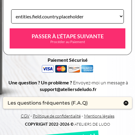
PASSER À L'ÉTAPE SUIVANTE
Procéder au Paiement
Paiement Sécurisé
Une question ? Un problème ?
Envoyez-moi un message à
support@ateliersdeludo.fr
Les questions fréquentes (F.A.Q)
1/ S'agit-il d'un livre "papier" ?
CGV
-
Politique de confidentialité
-
Mentions légales
Non, il s'agit d'un livre numérique (ebook) au format PDF à
COPYRIGHT 2022-2026 ©
ATELIERS DE LUDO​
télécharger. Il est toutefois possible de l'imprimer chez soi.