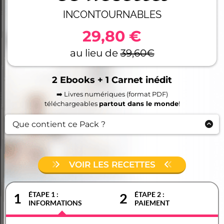
INCONTOURNABLES
29,80 €
au lieu de
39,60€
2 Ebooks + 1 Carnet inédit
➡️ Livres numériques (format PDF)
téléchargeables
partout dans le monde
!
Que contient ce Pack ?
Ebook 1
– 30 recettes
Ebook 2
– 30 recettes
Carnet n°1
– 8 recettes exclusives
VOIR LES RECETTES
ÉTAPE 1 :
ÉTAPE 2 :
1
2
INFORMATIONS
PAIEMENT