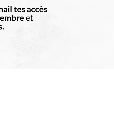
ail tes accès
membre
et
s.