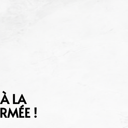
 À LA
RMÉE !