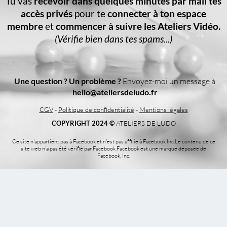
Tu vas
recevoir dans quelques minutes par mail tes
accès privés
pour te
connecter à ton espace
membre
et
commencer à suivre les Ateliers Vidéo.
(Vérifie bien dans tes spams...)
Une question ? Un problème ?
Envoyez-moi un message à
hello@ateliersdeludo.fr
CGV
-
Politique de confidentialité
-
Mentions légales
COPYRIGHT 2024 ©
ATELIERS DE LUDO​
Ce site n'appartient pas à Facebook et n'est pas affilié à Facebook Inc.Le contenu de ce
site web n'a pas été vérifié par Facebook.Facebook est une marque déposée de
Facebook, Inc.