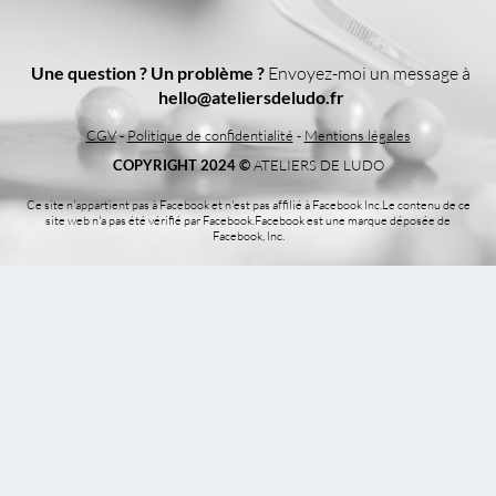
Une question ? Un problème ?
Envoyez-moi un message à
hello@ateliersdeludo.fr
CGV
-
Politique de confidentialité
-
Mentions légales
COPYRIGHT 2024 ©
ATELIERS DE LUDO​
Ce site n'appartient pas à Facebook et n'est pas affilié à Facebook Inc.Le contenu de ce
site web n'a pas été vérifié par Facebook.Facebook est une marque déposée de
Facebook, Inc.