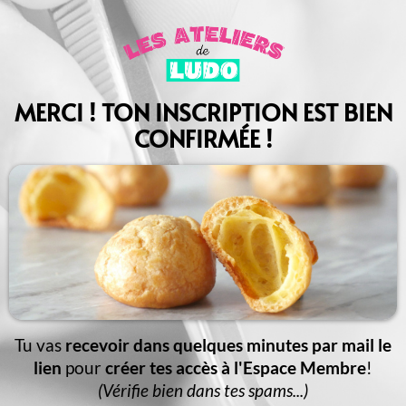
MERCI ! TON INSCRIPTION EST BIEN
CONFIRMÉE !
Tu vas
recevoir dans quelques minutes par mail le
lien
pour
créer tes accès à l'Espace Membre
!
(Vérifie bien dans tes spams...)