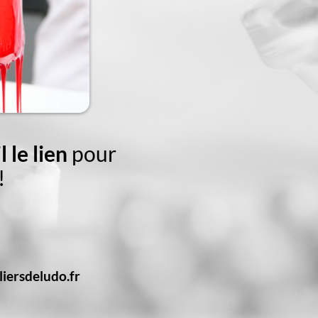
 le lien
pour
!
liersdeludo.fr