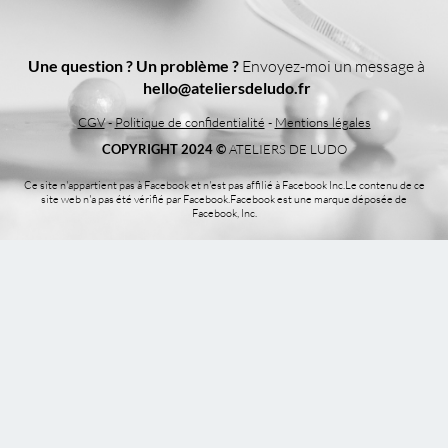
Une question ? Un problème ?
Envoyez-moi un message à
hello@ateliersdeludo.fr
CGV
-
Politique de confidentialité
-
Mentions légales
COPYRIGHT 2024 ©
ATELIERS DE LUDO​
Ce site n'appartient pas à Facebook et n'est pas affilié à Facebook Inc.Le contenu de ce
site web n'a pas été vérifié par Facebook.Facebook est une marque déposée de
Facebook, Inc.