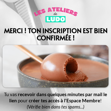
MERCI ! TON INSCRIPTION EST BIEN
CONFIRMÉE !
Tu vas
recevoir dans quelques minutes par mail le
lien
pour
créer tes accès à l'Espace Membre
!
(Vérifie bien dans tes spams...)