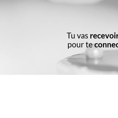
Tu vas
recevoi
pour te
connec