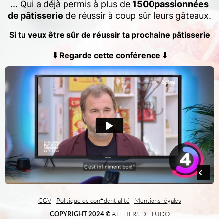
... Qui a déjà permis à plus de
1500passionnées
de pâtisserie
de réussir à coup sûr leurs gâteaux.
Si tu veux être sûr de réussir ta prochaine pâtisserie
⬇️ Regarde cette conférence ⬇️
CGV
-
Politique de confidentialité
-
Mentions légales
COPYRIGHT 2024 ©
ATELIERS DE LUDO​