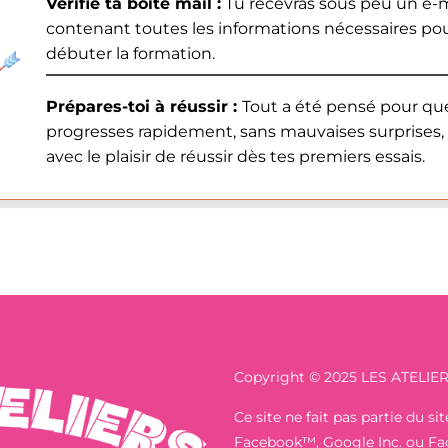
Vérifie ta boîte mail :
Tu recevras sous peu un e-m
contenant toutes les informations nécessaires po
débuter la formation.
Prépares-toi à réussir :
Tout a été pensé pour qu
progresses rapidement, sans mauvaises surprises,
avec le plaisir de réussir dès tes premiers essais.
Copyright © 2025 LES ATELIER
Ce site ne fait pas partie du 
Facebook™, Google Inc. ou Face