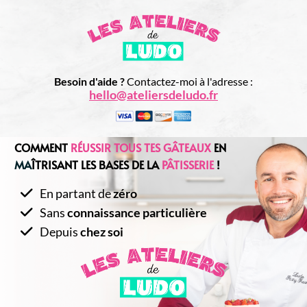
Besoin d'aide ?
Contactez-moi à l'adresse :
hello@ateliersdeludo.fr
COMMENT
RÉUSSIR TOUS TES GÂTEAUX
EN
MA
ÎTRISANT LES BASES DE LA
PÂTISSERIE
!
En partant de
zéro
Sans
connaissance particulière
Depuis
chez soi