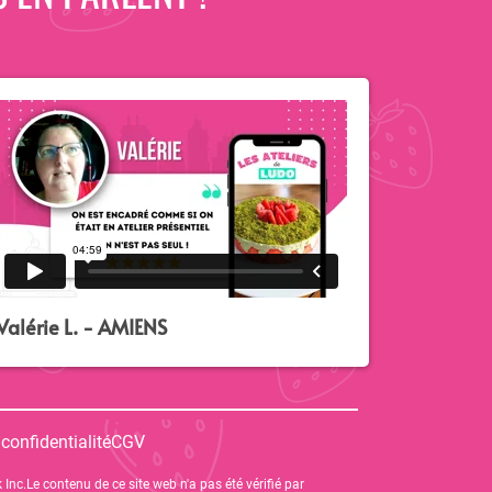
Valérie L. - AMIENS
 confidentialité
CGV
 Inc.Le contenu de ce site web n'a pas été vérifié par