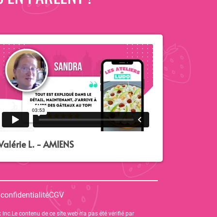
Valérie L. - AMIENS
 confidentialité
CGV
 Inc.Le contenu de ce site web n'a pas été vérifié par