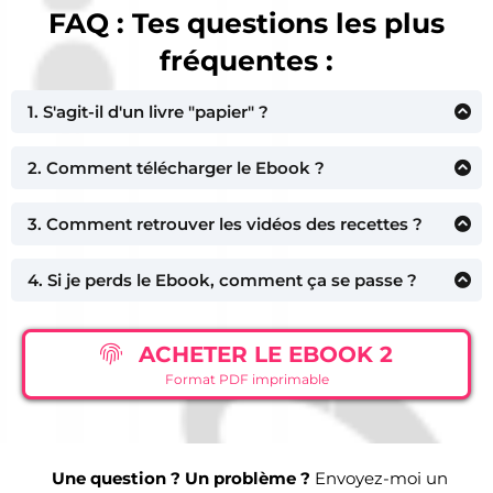
FAQ : Tes questions les plus
fréquentes :
1. S'agit-il d'un livre "papier" ?
Non, il s'agit d'un livre numérique (ebook) au format PDF à
2. Comment télécharger le Ebook ?
télécharger. Il est toutefois possible de l'imprimer chez soi.
Après validation du paiement, tu vas recevoir un mail
3. Comment retrouver les vidéos des recettes ?
contenant un lien de téléchargement du Ebook.
Il suffit de scanner le QR Code figurant sur chaque recette
4. Si je perds le Ebook, comment ça se passe ?
avec son smartphone pour visionner automatiquement la
vidéo concernée.
Attention ! Il est important de conserver précieusement le
fichier PDF du Ebook car il ne vous en sera pas renvoyer
ACHETER LE EBOOK 2
d'autres en cas de perte.
Format PDF imprimable
Une question ? Un problème ?
Envoyez-moi un