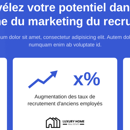
élez votre potentiel dan
e du marketing du recr
m dolor sit amet, consectetur adipisicing elit. Autem dol
numquam enim ab voluptate id.
x%
Augmentation des taux de
recrutement d'anciens employés