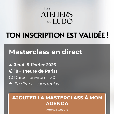
TON INSCRIPTION EST VALIDÉE !
Masterclass en direct
📆
Jeudi 5 février 2026
⏰
18H (heure de Paris)
⏱️ Durée : environ 1h30
🎥
En direct – sans replay
AJOUTER LA MASTERCLASS À MON
AGENDA
Agenda Google