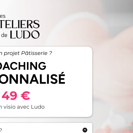
n projet Pâtisserie ?
OACHING
ONNALISÉ
49 €
n visio avec Ludo
?