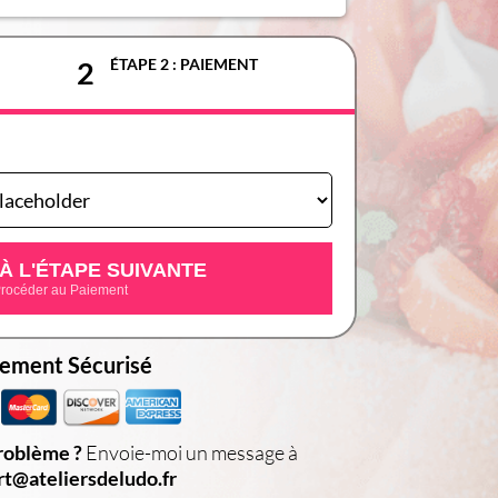
nt
s par mail
ÉTAPE 2 : PAIEMENT
2
es
questions
oi mon
expertise et
mes
meilleurs
re tes
objectifs
À L'ÉTAPE SUIVANTE
rocéder au Paiement
ement Sécurisé
roblème ?
Envoie-moi un message à
t@ateliersdeludo.fr