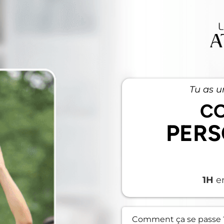
Tu as u
C
PERS
1H
e
Comment ça se passe 