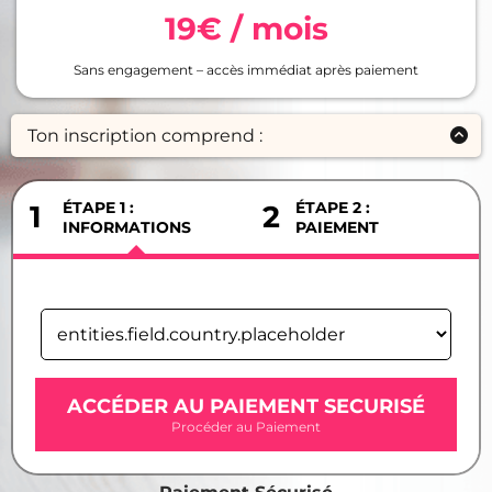
19€ / mois
Sans engagement – accès immédiat après paiement
Ton inscription comprend :
un
catalogue d’ateliers vidéo
déjà disponibles
des desserts élégants, créatifs et gourmands
ÉTAPE 1 :
ÉTAPE 2 :
1
2
des vidéos
guidées pas à pas
, claires et concrètes
INFORMATIONS
PAIEMENT
le
groupe Facebook privé
pour poser tes questions et
partager tes réalisations
un
accès immédiat
dès ton inscription
ACCÉDER AU PAIEMENT SECURISÉ
Procéder au Paiement