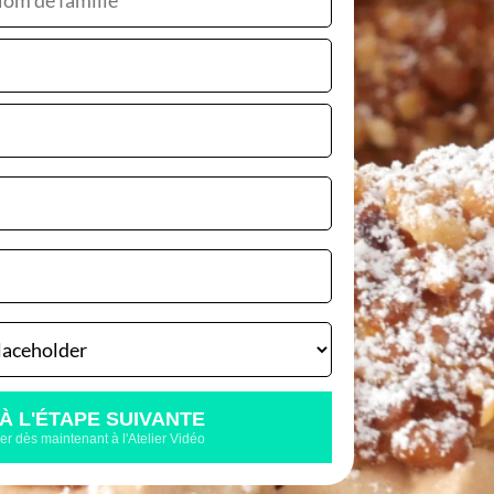
gustation
au:
ette
aliné
À L'ÉTAPE SUIVANTE
r dès maintenant à l'Atelier Vidéo