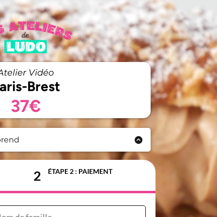
Atelier Vidéo
aris-Brest
37€
prend
cessible à vie!
mplète imprimable
ÉTAPE 2 : PAIEMENT
2
au
 du
matériel
conservation