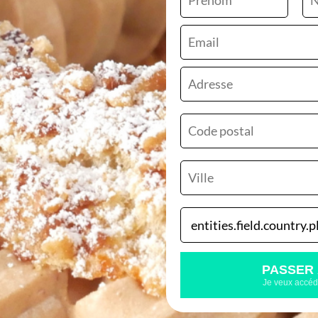
Mes conseils de
dé
Composition du Gâte
- Pâte à Choux
- Croustillant Praliné
- Praliné Amande Nois
- Crème Mousseline Pr
PASSER 
Je veux accéde