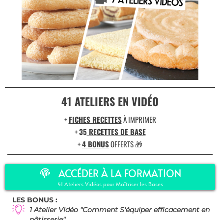
41 ATELIERS EN VIDÉO
+
FICHES RECETTES
À IMPRIMER
+
35
RECETTES DE BASE
+
4 BONUS
OFFERTS 🎁
ACCÉDER À LA FORMATION
41 Ateliers Vidéos pour Maîtriser les Bases
LES BONUS :
1 Atelier Vidéo "Comment S'équiper efficacement en
pâtisserie"