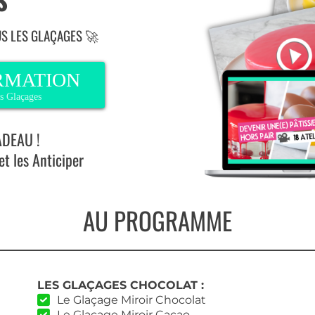
S "
S LES GLAÇAGES 🚀
RMATION
s Glaçages
ADEAU !
t les Anticiper
AU PROGRAMME
LES GLAÇAGES CHOCOLAT :
Le Glaçage Miroir Chocolat
Le Glaçage Miroir Cacao