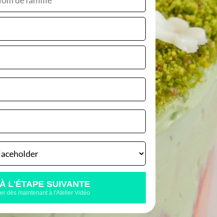
gustation
remets:
tache
À L'ÉTAPE SUIVANTE
r dès maintenant à l'Atelier Vidéo