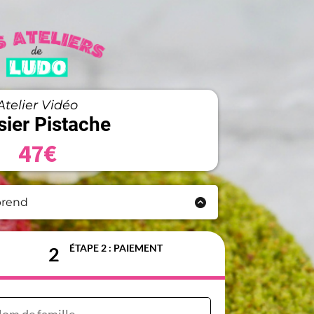
Atelier Vidéo
sier Pistache
47€
prend
ccessible à vie!
mplète imprimable
ÉTAPE 2 : PAIEMENT
2
au
 du
matériel
conservation