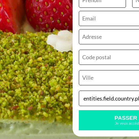
Mes conseils de
dé
Composition de l'Ent
- Génoise Citron
- Crème Diplomate Pis
- Compotée de Fraise
- Sirop d'Imbibage
- Fraises
PASSER 
Je veux accéde