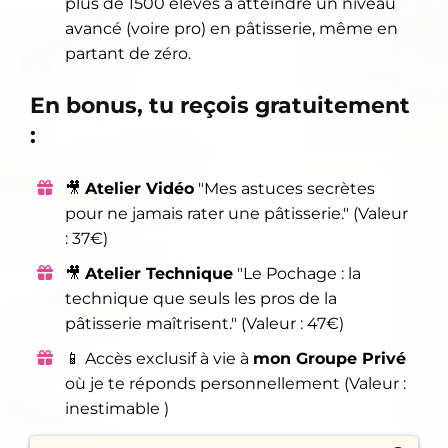
plus de 1500 élèves à atteindre un niveau
avancé (voire pro) en pâtisserie, même en
partant de zéro.
En bonus, tu reçois gratuitement
:
🎥
Atelier Vidéo
"Mes astuces secrètes
pour ne jamais rater une pâtisserie." (Valeur
: 37€)
🎥
Atelier Technique
"Le Pochage : la
technique que seuls les pros de la
pâtisserie maîtrisent." (Valeur : 47€)
📱 Accès exclusif à vie à
mon Groupe Privé
où je te réponds personnellement (Valeur :
inestimable )