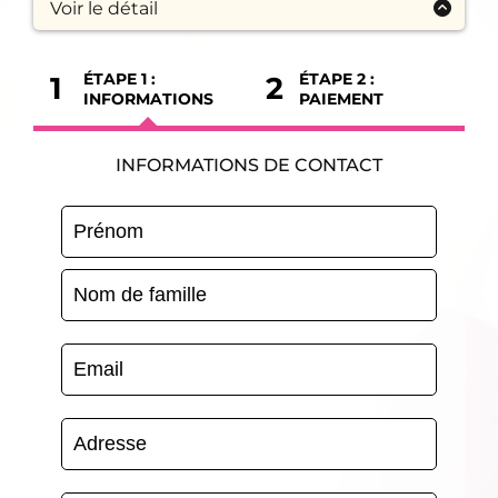
Voir le détail
1 ATELIER OFFERT:
Mes Conseils pour réussir tous tes gâteaux
ÉTAPE 1 :
ÉTAPE 2 :
1
2
INFORMATIONS
PAIEMENT
LES 12 GRANDS CLASSIQUES:
- La Tarte Citron Meringuée
- La Tarte Bourdaloue
- La Forêt Noire
INFORMATIONS DE CONTACT
- La Tropézienne
- Le Fraisier
- La Charlotte Poire Chocolat
- Le Flan Feuilleté Vanille
- L'Opéra
- Le Millefeuille Vanille
- Le Paris-Brest
- Le Saint-Honoré
- Le Royal
1 ATELIER TECHNIQUE OFFERT:
Maîtriser le Pochage