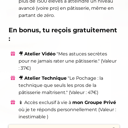
plus de 1500 élèves à atteindre un niveau
avancé (voire pro) en pâtisserie, même en
partant de zéro.
En bonus, tu reçois gratuitement
:
🎥
Atelier Vidéo
"Mes astuces secrètes
pour ne jamais rater une pâtisserie." (Valeur
: 37€)
🎥
Atelier Technique
"Le Pochage : la
technique que seuls les pros de la
pâtisserie maîtrisent." (Valeur : 47€)
📱 Accès exclusif à vie à
mon Groupe Privé
où je te réponds personnellement (Valeur :
inestimable )