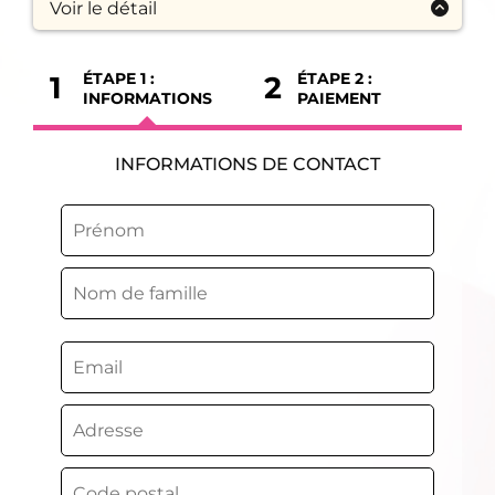
Voir le détail
1 ATELIER OFFERT:
Mes Conseils pour réussir tous tes gâteaux
ÉTAPE 1 :
ÉTAPE 2 :
1
2
INFORMATIONS
PAIEMENT
LES 12 GRANDS CLASSIQUES:
- La Tarte Citron Meringuée
- La Tarte Bourdaloue
- La Forêt Noire
INFORMATIONS DE CONTACT
- La Tropézienne
- Le Fraisier
- La Charlotte Poire Chocolat
- Le Flan Feuilleté Vanille
- L'Opéra
- Le Millefeuille Vanille
- Le Paris-Brest
- Le Saint-Honoré
- Le Royal
1 ATELIER TECHNIQUE OFFERT:
Maîtriser le Pochage