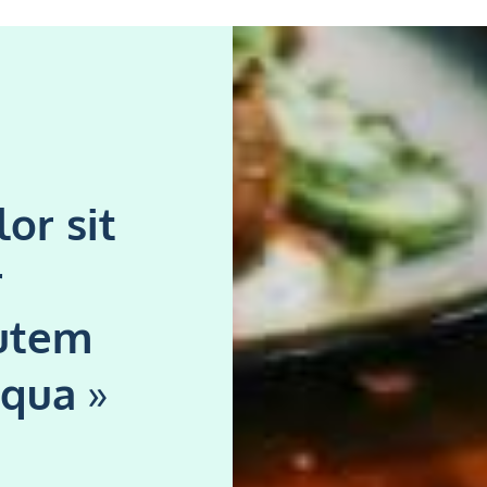
or sit
r
Autem
mqua
»