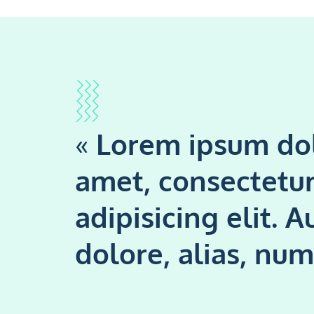
«
Lorem ipsum dol
amet, consectetu
adipisicing elit. 
dolore, alias, nu