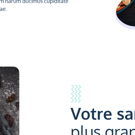
am harum ducimus cupiditate
ae.
Votre sa
plus gra