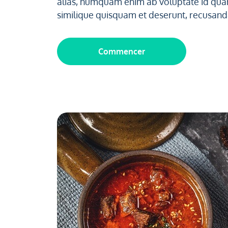
alias, numquam enim ab voluptate id qu
similique quisquam et deserunt, recusand
Commencer