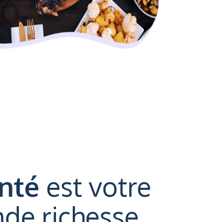
nté
est votre
nde richesse